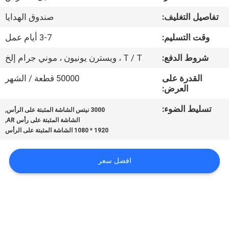
مراقبة
تفاصيل التغليف:
صندوق الهدايا
الجودة
وقت التسليم:
3-7 أيام عمل
أخبار
شروط الدفع:
T / T ، ويسترن يونيون ، موني جرام إلخ
القدرة على
50000 قطعة / الشهر
حالات
العرض:
تسليط الضوء:
,
3000 نيتس الشاشة المثبتة على الرأس
,
اطلب
الشاشة المثبتة على رأس AR
1920 * 1080 الشاشة المثبتة على الرأس
اقتباس
افضل سعر
SHOPPING
ONLINE
خريطة