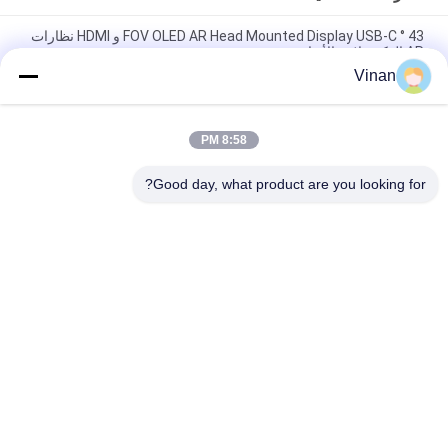
43 ° FOV OLED AR Head Mounted Display USB-C و HDMI نظارات
AR الذكية ثلاثية الأبعاد
Vinan
1080P OLED 43° FOV 1800 نيتس AR نظارات ذكية 0~-600° Dioptor
HMD نظارات ثلاثية الأبعاد مع USB-C
8:58 PM
2000 Nits OLED 1920 * 1080 * 2 مجهر نظارات الواقع المعزز ثلاثية
الأبعاد
Good day, what product are you looking for?
فئات شعبية
جميع
عرض رأسي
نظارات AR الذكية
نظارات الواقع 
نظارات فيديو ذكية 
الافتراضي الذكية
ثلاثية الأبعاد
نظارات فيديو المسرح 
وحدة العرض الصغيرة
المحمول