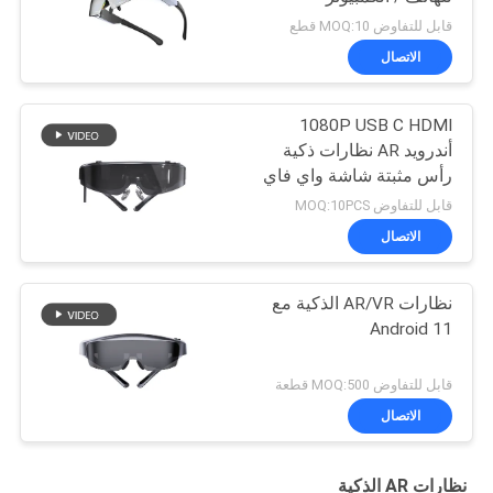
قابل للتفاوض MOQ:10 قطع
الاتصال
1080P USB C HDMI
أندرويد AR نظارات ذكية
رأس مثبتة شاشة واي فاي
و بلوتوث
قابل للتفاوض MOQ:10PCS
الاتصال
نظارات AR/VR الذكية مع
Android 11
قابل للتفاوض MOQ:500 قطعة
الاتصال
نظارات AR الذكية