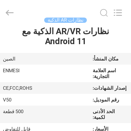
Anpo
Intelligence
Technology
Co.,
Ltd..
نظارات AR الذكية
All
Rights
نظارات AR/VR الذكية مع
مسكن
Reserved.
Android 11
منتجات
مكان المنشأ:
الصين
معلومات
اسم العلامة
ENMESI
عنا
التجارية:
إصدار الشهادات:
CE,FCC,ROHS
جولة
رقم الموديل:
V50
في
الحد الأدنى
500 قطعة
المعمل
لكمية:
الأسعار:
قابل للتفاوض