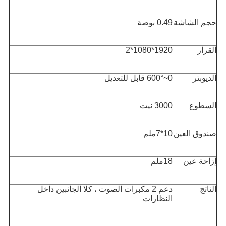
حجم الشاشة
0.49 بوصة
القرار
1920*1080*2
الديوبتر
0~600° قابل للتعديل
السطوع
3000 نيت
صندوق العين
10*7ملم
إزاحة عين
18ملم
الناتج
دعم 2 مكبرات الصوت ، كلا الجانبين داخل
النظارات