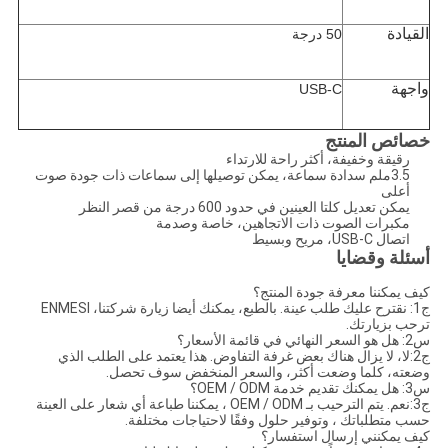
القيادة
50 درجة
واجهة
USB-C
خصائص المنتج
رقيقة وخفيفة، أكثر راحة للارتداء
3.5ملم سدادة سماعة، يمكن توصيلها إلى سماعات ذات جودة صوت
أعلى
يمكن تعديل كلتا العينين في حدود 600 درجة من قصر النظر
مكبرات الصوت ذات الاتجاهين، خاصة وصدمة
اتصال USB-C، مريح وبسيط
أسئلة وقضايا
كيف يمكننا معرفة جودة المنتج؟
ج1: نقترح عليك طلب عينة. بالطبع، يمكنك أيضا زيارة شركتنا، ENMESI
ترحب بزيارتك.
س2: هل هو السعر النهائي في قائمة الأسعار؟
ج2:لا، لا يزال هناك بعض غرفة التفاوض. هذا يعتمد على الطلب الذي
وضعته، كلما وضعت أكثر، والسعر المنخفض سوف تحصل.
س3: هل يمكنك تقديم خدمة OEM / ODM؟
ج3:نعم. يتم الترحيب بـ OEM / ODM ، يمكننا طباعة أي شعار على العينة
حسب متطلباتك ، وتوفير حلول وفقًا لاحتياجات مختلفة.
كيف يمكنني إرسال استفسار؟