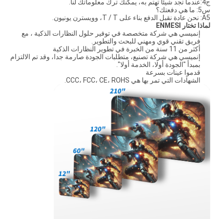
ج4:عندما تجد شيئاً تهتم به، يمكنك ترك معلوماتك لنا.
س5: ما هي دفعتك؟
A5: نحن عادة نقبل الدفع بناء على T / T، وويسترن يونيون.
لماذا تختار ENMESI
إنميسي هي شركة متخصصة في توفير حلول النظارات الذكية ، مع
فريق تقني قوي ومهني للبحث والتطوير.
أكثر من 11 سنة من الخبرة في تطوير النظارات الذكية
إنميسي هي شركة تصنيع، متطلبات الجودة صارمة جدا، وقد تم الالتزام
بمبدأ "الجودة أولا، الخدمة أولا".
قدموا عينات بسرعة
الشهادات التي تمر بها هي CCC، FCC، CE، ROHS.