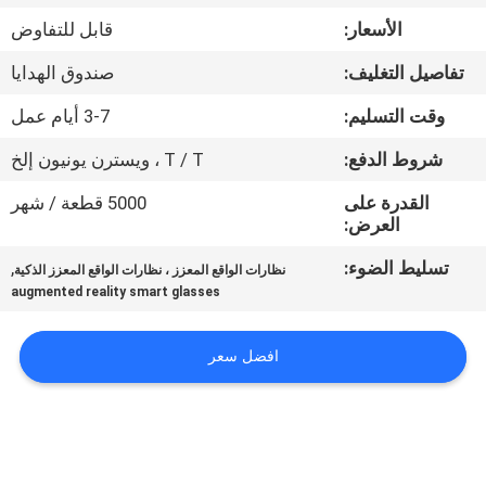
مراقبة
الأسعار:
قابل للتفاوض
الجودة
تفاصيل التغليف:
صندوق الهدايا
أخبار
وقت التسليم:
3-7 أيام عمل
شروط الدفع:
T / T ، ويسترن يونيون إلخ
حالات
القدرة على
5000 قطعة / شهر
العرض:
اطلب
تسليط الضوء:
,
نظارات الواقع المعزز ، نظارات الواقع المعزز الذكية
اقتباس
augmented reality smart glasses
افضل سعر
SHOPPING
ONLINE
خريطة