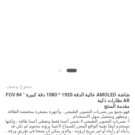
الموقع
سياسة
الخصوصية
منتوج وصف
شاشة AMOLED عالية الدقة 1920 * 1080 دقة كبيرة FOV 84 °
AR نظارات ذكية
مقدمة المنتج
فهو يجمع بين بصريات التصوير الطبيعي ، وأجهزة مصغرة منخفضة الطاقة
، ومظهر وتشغيل سهل الاستخدام.
أ- بصريات التصوير الطبيعي لا تحمي أعيننا فقط وتعطي أعيننا طاقة ، ولكنها
تستخدم أيضًا تقنية الواقع المعزز للسماح لأعيننا برؤية محتوى لم نكن قد
رأيناه أو رأيناه أو غير مريح لرؤيته ، والذي يمكن أن يضعنا في طريق ورقة ،