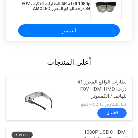
1080p الدقة AR النظارات الذكية ، FOV
84 درجة الواقع المعزز AMOLED
Display AR Helmet
استمر
أعلى المنتجات
نظارات الواقع المعزز 41
درجة FOV HDMI HMD
للهاتف / الكمبيوتر
قابل للتفاوض MOQ:10 قطع
الاتصال
1080P USB C HDMI