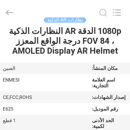
Anpo
Intelligence
Technology
Co.,
Ltd..
نظارات AR الذكية
All
Rights
1080p الدقة AR النظارات الذكية
مسكن
Reserved.
، FOV 84 درجة الواقع المعزز
منتجات
AMOLED Display AR Helmet
معلومات
مكان المنشأ:
الصين
عنا
اسم العلامة
ENMESI
التجارية:
جولة
إصدار الشهادات:
CE,FCC,ROHS
في
رقم الموديل:
E625
المعمل
الحد الأدنى
1 قطع
لكمية: