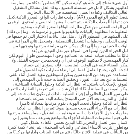
أول شيء نحتاج إلى حله هو كيفية تمكين "الأشخاص" بذكاء من ممارسة
فعاليتهم بشكل كامل في سلسلة التصنيع ، وذلك لحل مشاكل التشغيل
العالي التكاليف وكفاءة العمل المنخفضة في الأعمال التجارية.
بفضل تطور الواقع المعزز (AR) ، ولدت نظارات الواقع المعزز الذكية.كحل
جديد تمامًا للمعدات الذكية ، يتم تثبيت المشهد الحقيقي والمحتوى الرقمي
في الوقت الفعلي من خلال نظارات الواقع المعزز الذكية ، وتقديم
المعلومات المطلوبة (البيانات والفيديو والصور والرسومات ، وما إلى ذلك)
على المشهد في المنظور الأول ، مثل مثل بيانات الاختبار التي تم جمعها في
الوقت الفعلي ، وخطوات التشغيل التفصيلية ، وتسجيل نتائج المراقبة في
الوقت الحقيقي ، وما إلى ذلك. يمكن حتى مزامنة مرتديها وتوجيهها من
قبل الخبراء الذين ليسوا في الموقع عبر نقل الفيديو عن بُعد.
غالبًا ما تتطلب صيانة المعدات الصناعية وجود المهندسين طوال اليوم.لكن
كبار المهندسين لا يمكنهم الوقوف في أي وقت.بمجرد حدوث الفشل ولا
يمكن القضاء عليه في الوقت المناسب ، فإنه سيؤدي إلى خسائر
فادحة.الآن ، يحتاج العامل فقط إلى ارتداء نظارات ذكية للحصول على
المساعدة عن بعد من المهندسين.يمكن للموظفين تنفيذ العمل أثناء تلقي
التعليمات عن بعد على الفور ، وتحقيق الصيانة حيث يأتي المهندس إلى
الموقع للإصلاحات.باستخدام النظارات الذكية وحلول الصيانة الصناعية ،
يمكن لموظفي الصيانة أيضًا اتباع الإرشادات التي تعرضها النظارات للتعرف
على سير العمل الحالي أو إجراء العملية ، لذلك لن تكون هناك حاجة إلى
الدليل أو التدريب بعد الآن.حتى المبتدئ يمكنه البدء بسرعة.باستخدام
النظارات الذكية وحلول تحديد الهوية ، يقوم مرتديها بمحاذاة كاميرا
النظارات مع الأجزاء التي يجب مسحها ضوئيًا.تعرض النظارات الذكية
معلومات حول الأجزاء ذات الصلة وتعليمات التشغيل ، مما يساعد مرتديها
على فهم المعلومات المقابلة للأجزاء والمواضع بسرعة ، مما يشير إلى
اكتمال سير العمل والتحرير.كلتا اليدين تحسن الكفاءة بشكل كبير.
مع تطور إنترنت الأشياء الصناعي والبيانات الضخمة ، يتم إنشاء كمية كبيرة
من البيانات في عملية الإنتاج.حاليًا ، تتم مراقبة البيانات وإدارتها مركزيًا من