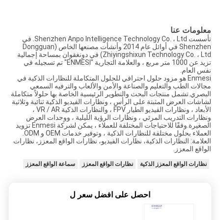
معلومات عنا
تأسست Shenzhen Anpo Intelligence Technology Co. ، Ltd. في
Shenzhen في أوائل عام 2014 وأنشأت مصنعها الخاص (Dongguan
Zhiyingshixun Technology Co. ، Ltd) في دونغقوان بمساحة إجمالية
تزيد عن 1000 متر مربع ، والعلامة التجارية "ENMESI" تم تسجيله في
نفس العام.
Enmesi هو مزود حلول احترافي للحلول المتكاملة للنظارات الذكية في
مجالات الطب والتعليم والصناعة والأمن والألعاب والترفيه السمعي
البصري.تشمل منتجات البحث والتطوير الرئيسية الخاصة بها حلولاً متكاملة
لشاشات العرض المثبتة على الرأس ، ونظارات الفيديو الذكية ثنائية وثلاثية
الأبعاد ، ونظارات الفيديو الطيار FPV ، والنظارات الذكية VR / AR ،
ونظارات التدريب المرئي ، ونظارات الرؤية الليلية ، ووحدات العرض
الصغيرة.وفقًا للاحتياجات المختلفة للعملاء ، يمكن لشركة Enmesi تزويد
العملاء بحلول مختلفة للنظارات الذكية ، وتوفير خدمات OEM و ODM.
العلامة: النظارات الذكية، نظارات الفيديو، نظارات الواقع المعزز، نظارات
الواقع المعزز.
نظارات الواقع المعزز الذكية
نظارات الواقع المعزز
سماعة الواقع المعزز
احصل على افضل سعر ل