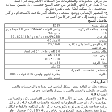
يتم عرض المعلومات والمعلومات من الملفات الإلكترونية في أعيننا.
ب- لا يقلل جزء الجهاز الخاص من حجم المنتج فحسب ، بل يضمن السلامة
الشخصية ، بل يمكنه أيضًا العمل لفترة طويلة.
ج- المظهر الإنساني ووضع التشغيل ، يجعله أكثر ملاءمة للاستخدام ، وأكثر
عملية ، ويشبه إلى حد كبير جزءًا من أجسامنا.
تفاصيل المنتج
موديل المنتج
E625
وحدة المعالجة المركزية
رباعي النواة Cortex-A17 حتى 1.8 جيجا هرتز
GPU
مالي- T764
واي فاي
5G ، 802.11 b / g / n / a / c (AP6255)
بلوتوث
الإصدار4.0
ذاكرة الوصول العشوائي / ذاكرة
2G / 16G
القراءة فقط
نظام تشغيل
Android 5.1 ، Nibiru AR 3.0
عرض المواد
AMOLED
الدقة
1920 * 1080
مجال الرؤية
84 درجة
IPD
62 ملم
مستشعر الأشعة تحت الحمراء
نعم
بطارية
بطارية ليثيوم بوليمر ، 3.85 فولت / 4000
مللي أمبير
التطبيقات
تستخدم نظارات الواقع المعزز بشكل أساسي في الصناعة واللوجستيات والنقل
والسياحة والتعليم والجيش والطب والتسوق والجوانب الأخرى.
الصناعة 4.0
بدءًا من الإصدار الصناعي الآلي 1.0 ، والصناعي القياسي 2.0 ، والصناعي
المؤتمت 3.0 ، ثم حتى المعلومات الحديثة والصناعة الذكية 4.0 ، فإن كل
ترقية صناعية تقريبًا هي ثورة تكنولوجية تركز على التكلفة والكفاءة.لذلك ،
عندما ننفذ ونجعل تصور المعلومات الخاص بـ Industry 4.0 صحيحًا ، فإن