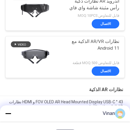
أندرويد AR نظارات ذكية
رأس مثبتة شاشة واي فاي
و بلوتوث
قابل للتفاوض MOQ:10PCS
الاتصال
نظارات AR/VR الذكية مع
Android 11
قابل للتفاوض MOQ:500 قطعة
الاتصال
نظارات AR الذكية
43 ° FOV OLED AR Head Mounted Display USB-C و HDMI نظارات
AR الذكية ثلاثية الأبعاد
Vinan
1080P OLED 43° FOV 1800 نيتس AR نظارات ذكية 0~-600° Dioptor
HMD نظارات ثلاثية الأبعاد مع USB-C