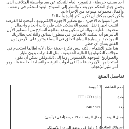
أحد يضيف خريطة ، فالنموذج العام للتحكم عن بعد بواسطة المتلاعب الذي
يحمل جهاز التحكم عن بعد ، والنظر إلى النموذج البعيد للتحكم في وضعه ،
وإكمال مجموعة متنوعة من الإجراءات.
ولكن كيف يمكنك أن تكون أكثر إثارة وأصالة؟
في السنوات الأخيرة ، مع تصغير الأجهزة الإلكترونية ، أتيحت لنا الفرصة
لتثبيت أجهزة نقل الفيديو اللاسلكي على طرز ذات أحجام وأحمال
محدودة للغاية ، وبالتالي تمكين وضع معالجة النماذج من المنظور الأول.
التأثير هو أنه يمكنك الانغماس في منظور السائق والتلاعب بطائرتك
النموذجية أو سيارة السباق لتحلق في السماء وتثور على الأرض دون
القلق بشأن أي خطر.
هذا مثير للاهتمام ، لكنه ليس فكرة حديثة جدًا ، لأنه لطالما استخدم في
مجالات التكنولوجيا العالية الحقيقية ، مثل الطائرات بدون طيار
والصواريخ الموجهة بالكمبيوتر ، وما إلى ذلك.ولكن يمكن أن يكون
استخدامها الآن رخيصًا جدًا في أدوات الترفيه والتسلية الخاصة بنا ، وهو
أمر مثير للإعجاب.
تفاصيل المنتج
حجم الشاشة
2.7 بوصة
مادة
شاشة TFT LCD
دقة
960 * 240
مجال الرؤية
مجال الرؤية: 0/120 درجة (أفقي / رأسي)
استهلاك الطاقة
1.4 واط في وضع التردد اللاسلكي