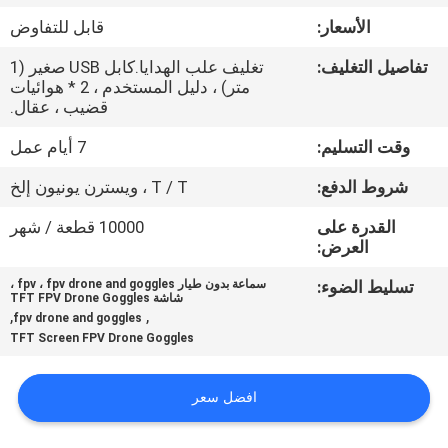
مراقبة
الأسعار:
قابل للتفاوض
الجودة
تفاصيل التغليف:
تغليف علب الهدايا.كابل USB صغير (1
متر) ، دليل المستخدم ، 2 * هوائيات
أخبار
قضيب ، عقال.
وقت التسليم:
7 أيام عمل
حالات
شروط الدفع:
T / T ، ويسترن يونيون إلخ
القدرة على
10000 قطعة / شهر
اطلب
العرض:
اقتباس
تسليط الضوء:
سماعة بدون طيار fpv ، fpv drone and goggles ،
شاشة TFT FPV Drone Goggles
,
,
fpv drone and goggles
SHOPPING
TFT Screen FPV Drone Goggles
ONLINE
افضل سعر
خريطة