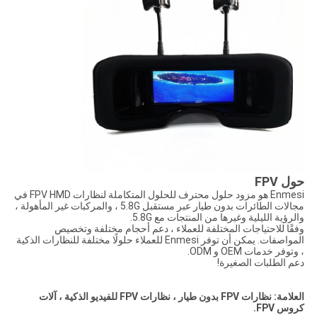
حول FPV
Enmesi هو مزود حلول محترف للحلول المتكاملة لنظارات FPV HMD في
مجالات الطائرات بدون طيار عبر مستقبل 5.8G ، والمركبات غير المأهولة ،
والرؤية الليلية وغيرها من المنتجات مع 5.8G.
وفقًا للاحتياجات المختلفة للعملاء ، دعم أحجام مختلفة وتخصيص
المواصفات. يمكن أن توفر Enmesi للعملاء حلولًا مختلفة للنظارات الذكية
، وتوفر خدمات OEM و ODM.
دعم الطلبات الصغيرة!
العلامة: نظارات FPV بدون طيار ، نظارات FPV للفيديو الذكية ، آلات
كروس FPV.