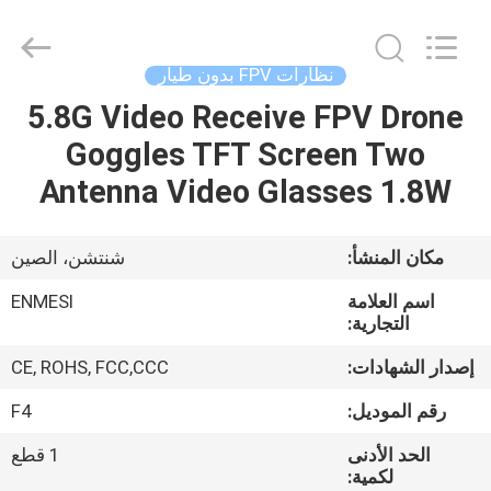
Anpo
Intelligence
Technology
Co.,
Ltd..
نظارات FPV بدون طيار
All
Rights
5.8G Video Receive FPV Drone
مسكن
Reserved.
Goggles TFT Screen Two
منتجات
Antenna Video Glasses 1.8W
معلومات
مكان المنشأ:
شنتشن، الصين
عنا
اسم العلامة
ENMESI
التجارية:
جولة
إصدار الشهادات:
CE, ROHS, FCC,CCC
في
رقم الموديل:
F4
المعمل
الحد الأدنى
1 قطع
لكمية: