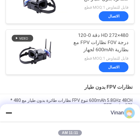
شاشة 4.3 بوصة
قابل للتفاوض MOQ:1 قطع
الاتصال
480×272 HD دقة 0-120
درجة FOV نظارات FPV مع
بطارية 600mAh لجهاز
سماعة بدون طيار
قابل للتفاوض MOQ:1 قطع
الاتصال
نظارات FPV بدون طيار
600mAh 5.8GHz 48CH تنوع FPV نظارات طائرة بدون طيار مع 480 *
272 شاشة TFT
Vinan
2.7 بوصة ميني TFT LCD 5.8 جيجاهرتز أفضل المبتدئين سباق FPV
نظارات 48 Channesl
11:11 AM
شاشة TFT LCD كبيرة FOV أحادية العدسة مقاس 2.7 بوصة 5.8