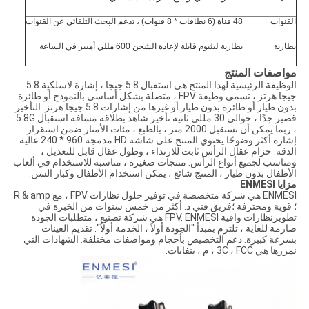
القنوات
48 قناة (6 نطاقات * 8 قنوات) ، تدعم البحث التلقائي عن القنوات
بطارية
بطارية ليثيوم قابلة لإعادة الشحن 600 مللي أمبير في الساعة
مواصفات المنتج
الوظيفة الرئيسية لهذا المنتج هي استقبال 5.8 جيجا ، إشارة لاسلكية 5.8
جيجا هرتز ، تسمى وظيفة FPV ، متصلة بشكل أساسي بالنموذج أو طائرة
بدون طيار أو طائرة بدون طيار أو غيرها من إشارات 5.8 جيجا هرتز. التأخير
قصير جدًا ، حوالي 30 مللي ثانية تأخير.شاهد بطلاقة مسافة استقبال 5.8G
، ربما يمكن أن تستقبل 2000 متر ، بالطبع ، مئات الأمتار ضمن استقرار
إشارة أكثر وضوحًا.يحتوي المنتج على شاشة HD مدمجة 960 * 240 عالية
الدقة. حزام عقال الرأس ثابت للارتداء ، وطول عقال قابل للتعديل ،
ومناسب لجميع أنواع الرأس. منتجات صغيرة ، مناسبة للاستخدام في ألعاب
الأطفال بدون طيار ، المنتج شائع ، يمكن استخدام الأطفال وكبار السن.
مزايا ENMESI
ENMESI هي شركة متخصصة في توفير حلول نظارات FPV ، مع R & amp
؛ قوية ومحترفة ؛فريق فني د. أكثر من خمس سنوات من الخبرة في
تطوير
نظارات واقية FPV
. ENMESI هي شركة تصنيع ، متطلبات الجودة
صارمة للغاية ، تلتزم بمبدأ "الجودة أولاً ، الخدمة أولاً". تقديم العينات
بسرعة كبيرة. دعم التخصيص بأحجام ومواصفات مختلفة. الشهادات التي
نمررها هي 3C ، FCC ، م ، بنفايات.