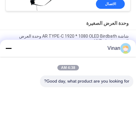
الاتصال
وحدة العرض الصغيرة
شاشة AR TYPE-C 1920 * 1080 OLED Birdbath وحدة العرض
المجهرية لجهاز HUD
Vinan
شاشة عرض أحادية العين من سوني عالية الدقة مقاس 0.7 بوصة مرنة
لشاشة OLED Micro لخوذة AR
4:38 AM
وحدة عرض لوحة القيادة الصغيرة ، حجم صغير 0. شاشة OLED مقاس 7
بوصة بدقة 1920 و 1080
Good day, what product are you looking for?
فئات شعبية
جميع
عرض رأسي
نظارات AR الذكية
نظارات الواقع 
نظارات فيديو ذكية 
الافتراضي الذكية
ثلاثية الأبعاد