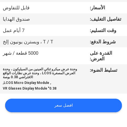
مراقبة
الأسعار:
قابل للتفاوض
الجودة
تفاصيل التغليف:
صندوق الهدايا
أخبار
وقت التسليم:
7 أيام عمل
شروط الدفع:
T / T ، ويسترن يونيون إلخ
حالات
القدرة على
5000 قطعة / شهر
العرض:
اطلب
تسليط الضوء:
وحدة عرض ميكرو ثنائي العينين من السيليكون ، وحدة
العرض المصغرة LCOS ، وحدة عرض نظارات الواقع
اقتباس
الافتراضي 0.38 بوصة
,
,
LCOS Micro Display Module
0.38" VR Glasses Display Module
SHOPPING
ONLINE
افضل سعر
خريطة