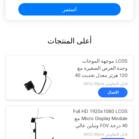
استمر
أعلى المنتجات
LCOS موجهة الموجات
وحدة العرض الصغيرة مع
120 هرتز معدل تحديث 40
° FOV و 1920x1080 دقة
قابل للتفاوض MOQ:50pcs
الاتصال
Full HD 1920x1080 LCOS
Micro Display Module مع
40 درجة FOV وتباين عالي
200: 1 لتطبيقات AR / VR
قابل للتفاوض MOQ:50pcs