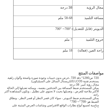
مجال الرؤية
38 درجة
مسافة التلميذ
58-68 ملم
الديوبتر (قابل للتعديل)
-700
°
~ 700
°
خروج التلميذ
7 ملم
راحة العين (فعالة)
18 ملم
مواصفات المنتج
* دقة 720 ،
720 ص
1280
عرض بدون حبيبات وجودة صورة واضحة وألوان زاهية.
يستخدم تقنية LCOS (الكريستال السائل على السيليكون).
مجال رؤية كبير: 38 درجة
يمكن للمستخدم ضبط المسافة بين الحدقتين بنفسه ، ويمكنه تعديلها إلى الحالة
الأكثر ملاءمة للعرض ، وتعديلها بحيث لا تحتوي على تظليل ، وتكون المشاهدة أكثر
راحة.
يمكن للمستخدم ضبط الديوبتر ، سواء كان قصر النظر أو قصر النظر ، ونطاق
°
~ 700
°
700
الضبط هو -
مناسبة لجميع أنواع نظارات الواقع الافتراضي وشاشات العرض المثبتة على