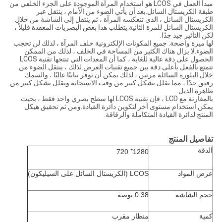
مبدأ العمل في LCOS هو استخدام المرآة الموجودة على الجزء الخلفي من
طبقة الكريستال السائل.بعد أن يأتي الضوء من الأمام ، ينتقل عبر
الكريستال السائل ، الذي تنعكسه المرآة ، ثم ينتقل إلى الشاشة من خلال
الكريستال السائل للمرة الثانية.يتطلب هذا بعض البصريات المعقدة قليلاً ،
لكن التأثير جيد جدًا.
لها ميزة واضحة: جميع المكونات الإلكترونية خلف المرآة ، لذلك لن تحجب
الضوء.لا يزال هناك الكثير من المساحة في الخلف ، لذلك من الممكن
الحصول على دقة عالية للغاية ، كما أن المعدات التي تنتجها تقنية LCOS
تتمتع بالفعل بأعلى دقة بين جميع تقنيات العرض.لذلك ، ينتقل الضوء من
خلال البلورة السائلة مرتين ، لذلك يمكن أن توفر تباينًا عاليًا ، والسمك
رقيق جدًا ، مما يقلل بشكل كبير من وقت الاستجابة ويقلل بشكل كبير من
ظاهرة الذيل.
بالمقارنة مع LCD ، فإن تقنية LCOS لها سطح بصري واحد فقط ، بحيث
يمكن استخدام مستوى آخر لتكوين دائرة القيادة.ومن ثم تحقيق هيكل
المنتج لدائرة القيادة المتكاملة والرقاقة.
تفاصيل المنتج
الدقة
* 720
1280
عرض المواد
LCOS (
الكريستال السائل على السيليكون)
حجم الشاشة
0.38 بوصة
كمية
منظار مقرب