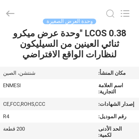
Anpo
Intelligence
Technology
Co.,
Ltd..
وحدة العرض الصغيرة
All
Rights
LCOS 0.38 "وحدة عرض ميكرو
مسكن
Reserved.
ثنائي العينين من السيليكون
منتجات
لنظارات الواقع الافتراضي
معلومات
مكان المنشأ:
شنتشن، الصين
عنا
اسم العلامة
ENMESI
التجارية:
جولة
إصدار الشهادات:
CE,FCC,ROHS,CCC
في
رقم الموديل:
R4
المعمل
الحد الأدنى
200 قطعة
لكمية: