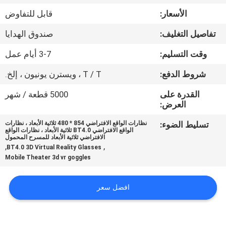
مراقبة
الأسعار:
قابل للتفاوض
الجودة
تفاصيل التغليف:
صندوق الهدايا
أخبار
وقت التسليم:
3-7 أيام عمل
شروط الدفع:
T / T ، ويسترن يونيون ، إلخ.
حالات
القدرة على
5000 قطعة / شهر
العرض:
اطلب
تسليط الضوء:
نظارات الواقع الافتراضي 854 * 480 ثلاثية الأبعاد ، نظارات
الواقع الافتراضي BT4.0 ثلاثية الأبعاد ، نظارات الواقع
اقتباس
الافتراضي ثلاثية الأبعاد للمسرح المحمول
,
,
BT4.0 3D Virtual Reality Glasses
Mobile Theater 3d vr goggles
SHOPPING
ONLINE
افضل سعر
خريطة