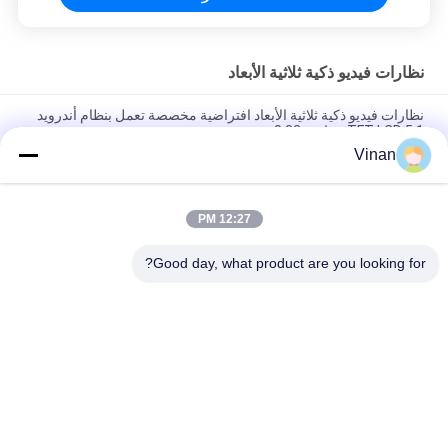
نظارات فيديو ذكية ثلاثية الأبعاد
نظارات فيديو ذكية ثلاثية الأبعاد افتراضية مخصصة تعمل بنظام أندرويد
5.1 TFT LCD بشاشة 0.32 بوصة
Vinan
نظارات الواقع الافتراضي ثلاثية الأبعاد ENMESI عالية الدقة 1280 * 800
VR مع WIFI / Bluetooth
12:27 PM
TFT LCD 2.6 '' Dual Screen 3D Smart Video Glasses OTG AV IN
6 Axis Gyroscope PMMA Lens
Good day, what product are you looking for?
فئات شعبية
جميع
عرض رأسي
نظارات AR الذكية
نظارات الواقع 
نظارات فيديو ذكية 
الافتراضي الذكية
ثلاثية الأبعاد