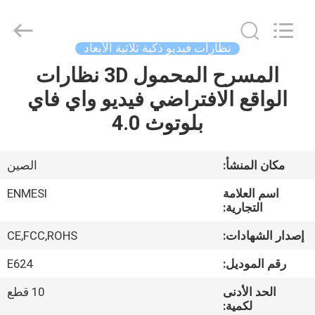
Anpo
Intelligence
Technology
Co.,
Ltd..
نظارات فيديو ذكية ثلاثية الأبعاد
All
Rights
المسرح المحمول 3D نظارات
مسكن
Reserved.
الواقع الافتراضي فيديو واي فاي
منتجات
بلوتوث 4.0
معلومات
مكان المنشأ:
الصين
عنا
اسم العلامة
ENMESI
التجارية:
جولة
إصدار الشهادات:
CE,FCC,ROHS
في
رقم الموديل:
E624
المعمل
الحد الأدنى
10 قطع
لكمية: