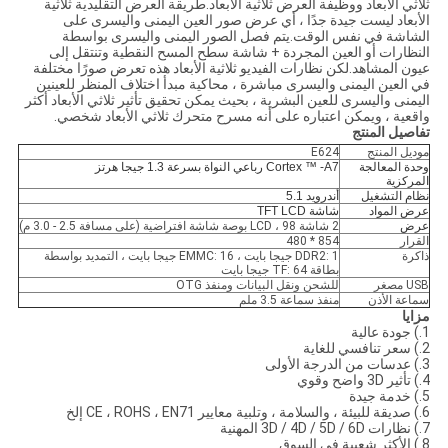
ثلاثي الأبعاد ووظيفة العرض ثلاثية الأبعاد.طريقة العرض التقليدية ثلاثية
الأبعاد ليست جيدة جدًا ، أي عرض صور العين اليمنى واليسرى على
الشاشة في نفس الوقت.يتم فصل الصور اليمنى واليسرى بواسطة
النظارات أو العين المجردة + شاشة سطح المسح النقطية وتنتقل إلى
عيون المشاهد.لكن نظارات الفيديو ثلاثية الأبعاد هذه تعرض صورًا مختلفة
في العين اليمنى واليسرى مباشرة ، محاكية مبدأ اختلاف المنظر للعينين
اليمنى واليسرى للعين البشرية ، بحيث يمكن تحقيق تأثير ثلاثي الأبعاد أكثر
واقعية ، ويمكن اعتباره على أنه مسرح متحرك ثلاثي الأبعاد شخصي.
تفاصيل المنتج
موديل المنتج
E624
وحدة المعالجة
Cortex ™ -A7 رباعي النواة بسرعة 1.3 جيجا هرتز
المركزية
نظام التشغيل
أندرويد 5.1
عرض المواد
شاشة TFT LCD
عرض
2 شاشة LCD ، 98 بوصة شاشة افتراضية (على مسافة 2.5 - 3.0 م)
القرار
854 * 480
ذاكرة
DDR2: 1 جيجا بايت ، EMMC: 16 جيجا بايت ، التمديد بواسطة
بطاقة TF: 64 جيجا بايت
USB مصغر
للشحن ونقل البيانات ومنفذ OTG
سماعة الأذن
منفذ سماعة 3.5 ملم
مزايا
1.) جودة عالية
2.) سعر تنافسي للغاية
3.) عدسات من الدرجة الأولى
4.) تأثير 3D واضح وقوي
5.) خدمة جيدة
6.) صديقة للبيئة ، والسلامة ، وتلبية معايير CE ، ROHS ، EN71 إلخ
7.) نظارات 3D / 4D / 5D / 6D المهنية
8.) الأكثر شعبية في السوق