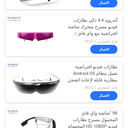
مراقبة
الاتصال
الجودة
أندرويد 4.4 ذكي نظارات
37
فيديو مسرح متحرك شاشة
أخبار
افتراضية مع واي فاي /
نظارات فيديو ذكية
بلوتوث
قابل للتفاوض MOQ:1
ثلاثية الأبعاد
حالات
الاتصال
اطلب
نظارات فيديو افتراضية
تعمل بنظام Android OS
اقتباس
ببطارية قابلة لإعادة الشحن
28
1080P
قابل للتفاوض MOQ:1
SHOPPING
نظارات الواقع
الاتصال
ONLINE
الافتراضي الذكية
98 "شاشة واي فاي
المحمول مسرح نظارات
خريطة
فيديو HD 1080P المحمولة