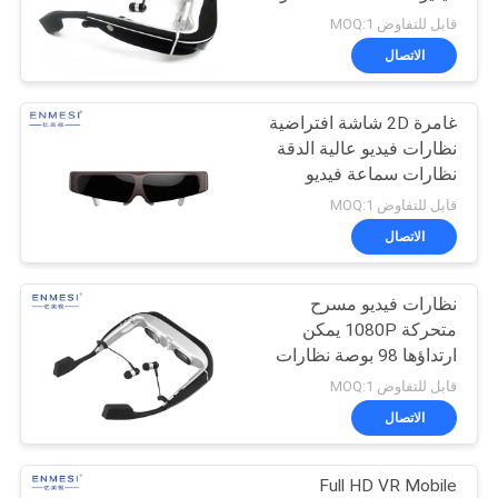
الموقع
مدة طويلة
قابل للتفاوض MOQ:1
الاتصال
101
سياسة
غامرة 2D شاشة افتراضية
الخصوصية
وحدة العرض الصغيرة
نظارات فيديو عالية الدقة
نظارات سماعة فيديو
قابل للتفاوض MOQ:1
الاتصال
نظارات فيديو مسرح
10
متحركة 1080P يمكن
نظارات فيديو المسرح
ارتداؤها 98 بوصة نظارات
فيديو بشاشة افتراضية
قابل للتفاوض MOQ:1
المحمول
الاتصال
Full HD VR Mobile