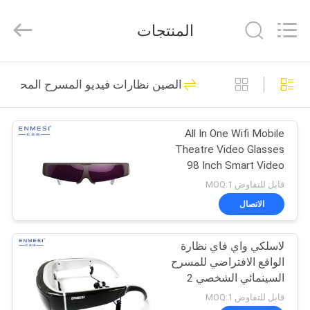
Anpo
Intelligence
Technology
المنتجات
Co.,
Ltd..
All
Rights
مسكن
Reserved.
87
الصين نظارات فيديو المسرح المحمول
نظارات AR الذكية
منتجات
All In One Wifi Mobile
Theatre Video Glasses
معلومات
98 Inch Smart Video
عنا
Glasses For Android
قابل للتفاوض MOQ:1
الاتصال
92
جولة
لاسلكي واي فاي نظارة
في
عرض رأسي
الواقع الافتراضي للمسرح
المعمل
السينمائي الشخصي 2
شاشة لنظام أندرويد 4.4
قابل للتفاوض MOQ:1