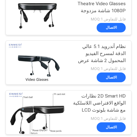
Theatre Video Glasses
1080P شاشة مزدوجة
78
سعة كبيرة
قابل للتفاوض MOQ:1
نظارات FPV بدون
الاتصال
طيار
نظام أندرويد 5.1 عالي
الدقة لمسرح الفيديو
المحمول 2 شاشة عرض
LCD عالية الدقة مريحة
قابل للتفاوض MOQ:1
الاتصال
17
2D Smart HD نظارات
نظارات فيديو FPV
الواقع الافتراضي اللاسلكية
مع شاشة بلوتوث LCD
قابل للتفاوض MOQ:1
الاتصال